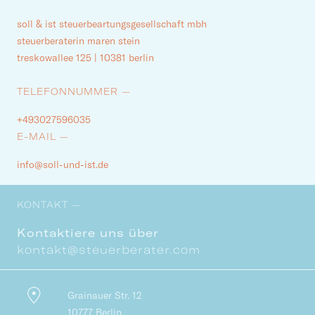
soll & ist steuerbeartungsgesellschaft mbh
steuerberaterin maren stein
treskowallee 125 | 10381 berlin
TELEFONNUMMER —
+493027596035
E-MAIL —
info@soll-und-ist.de
KONTAKT —
Kontaktiere uns über
kontakt@steuerberater.com
Grainauer Str. 12
10777 Berlin