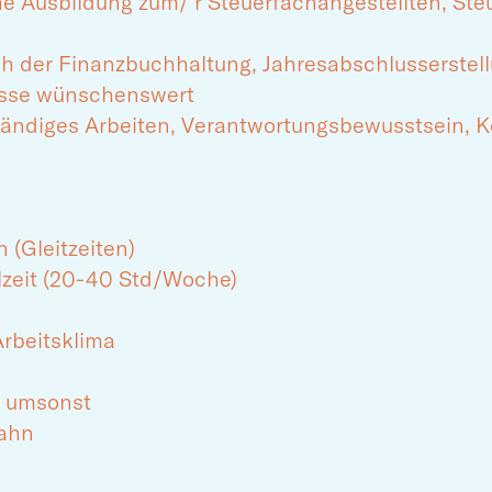
 Ausbildung zum/ r Steuerfachangestellten, Steu
ich der Finanzbuchhaltung, Jahresabschlusserste
isse wünschenswert
ständiges Arbeiten, Verantwortungsbewusstsein, 
n (Gleitzeiten)
ilzeit (20-40 Std/Woche)
rbeitsklima
e umsonst
Bahn